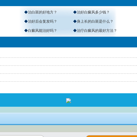
◆
治白斑的好地方？
◆
治好白癜风多少钱？
◆
治好后会复发吗？
◆
身上长的白斑是什么？
◆
白癜风能治好吗？
◆
治疗白癜风的最好方法？
返回首页
>
免费通话
>
查询路线
咨询电话：
4001190776
医院地址：南宁市秀厢大道东段10号（市交警一大队正对面）