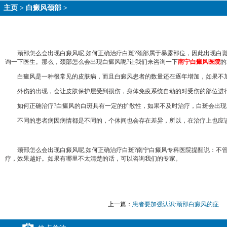
主页
>
白癜风颈部
>
颈部怎么会出现白癜风呢,如何正确治疗白斑?颈部属于暴露部位，因此出现白斑
询一下医生。那么，颈部怎么会出现白癜风呢?让我们来咨询一下
南宁白癜风医院
的
白癜风是一种很常见的皮肤病，而且白癜风患者的数量还在逐年增加，如果不加
外伤的出现，会让皮肤保护层受到损伤，身体免疫系统自动的对受伤的部位进行
如何正确治疗?白癜风的白斑具有一定的扩散性，如果不及时治疗，白斑会出现
不同的患者病因病情都是不同的，个体间也会存在差异，所以，在治疗上也应该
颈部怎么会出现白癜风呢,如何正确治疗白斑?南宁白癜风专科医院提醒说：不管
疗，效果越好。如果有哪里不太清楚的话，可以咨询我们的专家。
上一篇：
患者要加强认识:颈部白癜风的症