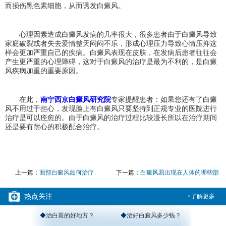
而损伤黑色素细胞，从而诱发白癜风。
心理因素造成白癜风发病的几率很大，很多患者由于白癜风导致
家庭破裂或者失去爱情整天闷闷不乐，形成心理压力导致心情压抑这
样会更加严重自己的疾病。白癜风表现在皮肤，在发病后患者往往会
产生更严重的心理障碍，这对于白癜风的治疗是最为不利的，是白癜
风疾病加重的重要原因。
在此，
南宁西京白癜风研究院
专家提醒患者：如果您还有了白癜
风不用过于担心，发现脸上有白癜风只要坚持到正规专业的医院进行
治疗是可以痊愈的。由于白癜风的治疗过程比较漫长所以在治疗期间
还是要有耐心的积极配合治疗。
上一篇：
面部白癜风如何治疗
下一篇：
白癜风易出现在人体的哪些部
位
热点关注
>了解更多
◆
治白斑的好地方？
◆
治好白癜风多少钱？