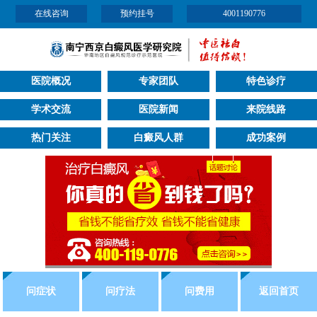
在线咨询
预约挂号
4001190776
医院概况
专家团队
特色诊疗
学术交流
医院新闻
来院线路
热门关注
白癜风人群
成功案例
问症状
问疗法
问费用
返回首页