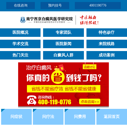
在线咨询
预约挂号
4001190776
医院概况
专家团队
特色诊疗
学术交流
医院新闻
来院线路
热门关注
白癜风人群
成功案例
问症状
问疗法
问费用
返回首页