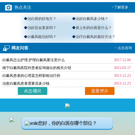
热点关注
>了解更多
◆
治白斑的好地方？
◆
治好白癜风多少钱？
◆
治好后会复发吗？
◆
身上长的白斑是什么？
◆
白癜风能治好吗？
◆
治疗白癜风的最好方法？
网友问答
> 点击咨询
·白癜风怎么护理,护理白癜风要注意什么
2017-12-06
·南宁白癜风医院对患者征询做出的相关介绍
2015-03-17
·白癜风患者的心理是怎样影响治疗的
2013-12-23
·治愈白癜风患者需要花多少钱
2013-12-23
返回首页
>
免费通话
>
查询路线
咨询电话：
4001190776
您好，你的白斑在哪个部位？
医院地址：南宁市秀厢大道东段10号（市交警一大队正对面）