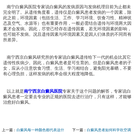
南宁白癜风医院专家说白癜风的发病原因与发病机理目前为止都未
完全明了。从遗传角度看，遗传仅是白癜风患者发病的一个因素，除
此之前，环境因素（包括生活、工作、学习环境、饮食习性、精神状
态及空气、水源等）也有重要作用，一般必需结合遗传与环境两大因
素才会发病。因此，尽管己经存在遗传因素，若无环境因素的影响，
也可能不发病。况且遗传因素与环境因素又是因人们体质的不同而有
所差异。
南宁西京白癜风研究所的专家说白癜风遗传给下一代的机会比其它
遗传性疾病少。因此，白癜风患者是可生育的。但是白癜风患者的子
女，应从小注意饮食习惯、生活、学习相结合，避免阳光暴晒，不要
有心理负担，这样发病的机率会很大程度地降低。
以上就是
南宁西京白癜风医院
专家关于这个问题的解答，专家说白
癜风患者一定要去专业的正规的医院去进行治疗，只有这样，才能够
治愈好白癜风。
上一篇：
白癜风每一种颜色都代表这什
下一篇：
白癜风患者如何科学吹空调
么吗