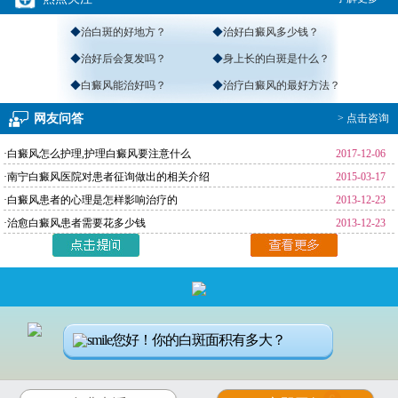
◆
治白斑的好地方？
◆
治好白癜风多少钱？
◆
治好后会复发吗？
◆
身上长的白斑是什么？
◆
白癜风能治好吗？
◆
治疗白癜风的最好方法？
网友问答
> 点击咨询
·白癜风怎么护理,护理白癜风要注意什么
2017-12-06
·南宁白癜风医院对患者征询做出的相关介绍
2015-03-17
·白癜风患者的心理是怎样影响治疗的
2013-12-23
·治愈白癜风患者需要花多少钱
2013-12-23
返回首页
>
免费通话
>
查询路线
咨询电话：
4001190776
您好！你的白斑面积有多大？
医院地址：南宁市秀厢大道东段10号（市交警一大队正对面）