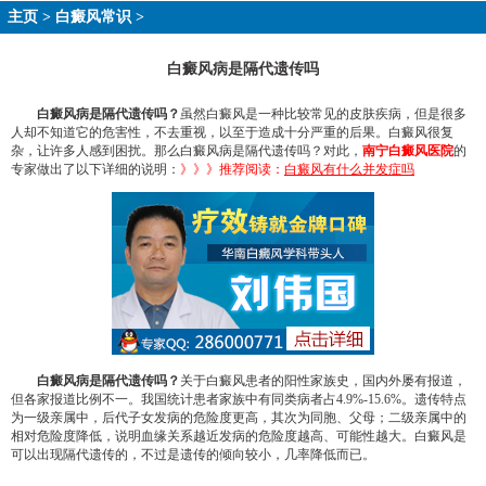
主页
>
白癜风常识
>
白癜风病是隔代遗传吗
白癜风病是隔代遗传吗？
虽然白癜风是一种比较常见的皮肤疾病，但是很多
人却不知道它的危害性，不去重视，以至于造成十分严重的后果。白癜风很复
杂，让许多人感到困扰。那么白癜风病是隔代遗传吗？对此，
南宁白癜风医院
的
专家做出了以下详细的说明：
》》》推荐阅读：
白癜风有什么并发症吗
白癜风病是隔代遗传吗？
关于白癜风患者的阳性家族史，国内外屡有报道，
但各家报道比例不一。我国统计患者家族中有同类病者占4.9%-15.6%。遗传特点
为一级亲属中，后代子女发病的危险度更高，其次为同胞、父母；二级亲属中的
相对危险度降低，说明血缘关系越近发病的危险度越高、可能性越大。白癜风是
可以出现隔代遗传的，不过是遗传的倾向较小，几率降低而已。