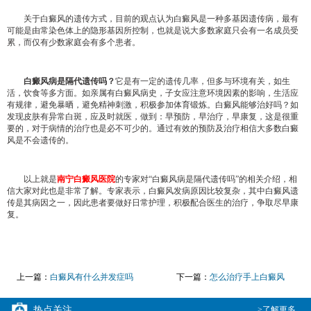
关于白癜风的遗传方式，目前的观点认为白癜风是一种多基因遗传病，最有
可能是由常染色体上的隐形基因所控制，也就是说大多数家庭只会有一名成员受
累，而仅有少数家庭会有多个患者。
白癜风病是隔代遗传吗？
它是有一定的遗传几率，但多与环境有关，如生
活，饮食等多方面。如亲属有白癜风病史，子女应注意环境因素的影响，生活应
有规律，避免暴晒，避免精神刺激，积极参加体育锻炼。白癜风能够治好吗？如
发现皮肤有异常白斑，应及时就医，做到：早预防，早治疗，早康复，这是很重
要的，对于病情的治疗也是必不可少的。通过有效的预防及治疗相信大多数白癜
风是不会遗传的。
以上就是
南宁白癜风医院
的专家对“白癜风病是隔代遗传吗”的相关介绍，相
信大家对此也是非常了解。专家表示，白癜风发病原因比较复杂，其中白癜风遗
传是其病因之一，因此患者要做好日常护理，积极配合医生的治疗，争取尽早康
复。
上一篇：
白癜风有什么并发症吗
下一篇：
怎么治疗手上白癜风
热点关注
>了解更多