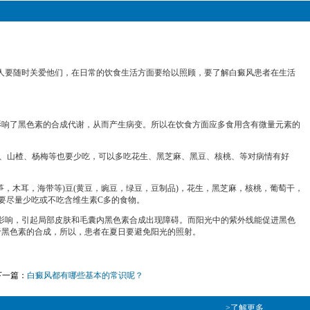
人要随时关爱他们，在日常的饮食生活方面要给以照顾，要了解白癜风患者在生活
响了黑色素的合成代谢，从而产生病变。所以在饮食方面应多食用含有微量元素的
、山楂、杨梅等也要少吃，可以多吃花生、黑芝麻、黑豆、核桃、等对病情有好
笋，木耳，海带等)豆(黄豆，豌豆，绿豆，豆制品)，花生，黑芝麻，核桃，葡萄干，
要尽量少吃或不吃含维生素C多的食物。
影响，引起局部皮肤和毛囊内黑色素合成出现障碍。而阳光中的紫外线能促进黑色
于黑色素的合成，所以，患者在夏日要避免阳光的照射。
下一篇：
白癜风都有哪些基本的常识呢？
>了解更多