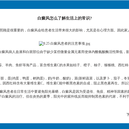
白癜风怎么了解生活上的常识?
顾是很重要的，白癜风会给患者生活带来很大的影响，尤其是在心理方面。因此家
癜风病人血液和白斑部位由于缺少某些微量金属元素而使体内酪氨酸酶活性降低，影
蒜、羊肉、鱼虾等海产品，富含维生素C的水果如桔子、橙子、柚子、猕猴桃、西红柿
蛋(鸡蛋，鸭蛋，鹌鹑蛋)，奶(牛奶，酸奶)，菜(新鲜蔬菜，以及萝卜，茄子，冬
，因西红柿含有大量维生素C。维生素C能中断黑色素的合成，阻止黑色素再生。所以
癜风患者在日常生活中要避免阳光暴晒，白癜风是因为受遗传、免疫、精神等因素的
于白癜风的治疗。但在炎热的夏季，阳光中的紫外线反而能抑制黑色素的代谢，不利