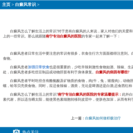
主页
>
白癜风常识
>
白癜风怎么了解生活上的常识?对于患有白癜风的人来说，家人对他们的关爱和照
上的一些常识。那么就跟随
南宁专治白癜风的医院
的专家一起来了解一下：
白癜风患者日常生活中要注意的常识有很多，衣食住行方方面面都得注意到。白
食物。
白癜风患者
加强日常饮食
也是很重要的，少吃辛辣刺激性食物如酒、辣椒、生
处，白癜风患者多吃些豆制品或动物肝脏有利于身体康复。
白癜风的病因有哪些?
白癜风患者平时吃些含有酪氨酸及矿物质的食物，肉(牛，兔，猪瘦肉)，动物肝脏，
螺，蛤等贝壳类食物。同时，应忌食辣椒，酒类，无论是啤酒还是白酒;忌食西红柿
白癜风怎么了解生活上的常识?
南宁专治白癜风的医院的专家温馨提示：
此外白
素代谢，所以适当晒太阳，能使黑色素细胞转移到皮层中，使肤色加深，从而有利
上一篇：
白癜风如何做积极治疗
热点关注