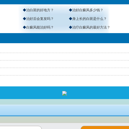
◆
治白斑的好地方？
◆
治好白癜风多少钱？
◆
治好后会复发吗？
◆
身上长的白斑是什么？
◆
白癜风能治好吗？
◆
治疗白癜风的最好方法？
返回首页
>
免费通话
>
查询路线
咨询电话：
4001190776
医院地址：南宁市秀厢大道东段10号（市交警一大队正对面）