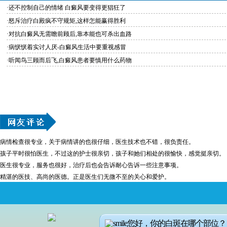
·还不控制自己的情绪 白癜风要变得更猖狂了
·怒斥治疗白殿疯不守规矩,这样怎能赢得胜利
·对抗白癜风无需瞻前顾后,靠本能也可杀出血路
·病恹恹着实讨人厌-白癜风生活中要重视感冒
·听闻鸟三顾而后飞,白癜风患者要慎用什么药物
病情检查很专业，关于病情讲的也很仔细，医生技术也不错，很负责任。
孩子平时很怕医生，不过这的护士很亲切，孩子和她们相处的很愉快，感觉挺亲切。
医生很专业，服务也很好，治疗后也会告诉耐心告诉一些注意事项。
精湛的医技、高尚的医德。正是医生们无微不至的关心和爱护。
您好，你的白斑在哪个部位？