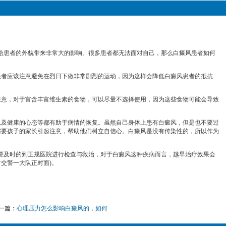
给患者的外貌带来非常大的影响。很多患者都无法面对自己，那么白癜风患者如何
患者应该注意避免在烈日下做非常剧烈的运动，因为这样会降低白癜风患者的抵抗
意，对于富含丰富维生素的食物，可以尽量不选择使用，因为这些食物可能会导致
及健康的心态等都有助于病情的恢复。虽然自己身体上患有白癜风，但是也不要过
需要孩子的家长引起注意，帮助他们树立自信心。白癜风是没有传染性的，所以作为
要及时的到正规医院进行检查与救治，对于白癜风这种疾病而言，越早治疗效果会
市交警一大队正对面)。
一篇：
心理压力怎么影响白癜风的，如何