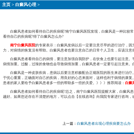
主页
>
白癜风心理
>
白癜风患者如何看待自己的疾病呢?南宁白癜风医院发现，白癜风是一种比较常见
看待自己的疾病呢?得了白癜风怎么办?
南宁白癜风医院
的专家表示：白癜风发病以后一定要注意尽早的进行治疗，因
力，对病情的恢复没有帮助。白癜风患者也要注意自己的日常个人卫生，应该注意
白癜风患者看待自己的病情，要注意加强自我防护，在饮食上也要引起注意。平
病情加重。过酸，过辣的食物也会导致病情加重，白癜风患者一定要引起注意来。
白癜风是一种皮肤疾病，患病以后要注意积极配合正规医院的医生来进行治疗。
于忧心重重，正确面对自己的疾病，用良好的心态来面对，这样也利于病情的康复
患者的家人要给予白癜风患者多一些的帮助多一些的关爱。》》》推荐阅读：
白癜
白癜风患者如何看待自己的疾病呢?总之，南宁白癜风医院提醒大家，白癜风患者
越好。如果您还存在不清楚的地方，可以点击【在线咨询】向我院专家进行咨询，或免费拨
上一篇：
白癜风患者出现心理疾病要怎么办