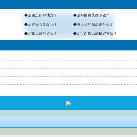
◆
治白斑的好地方？
◆
治好白癜风多少钱？
◆
治好后会复发吗？
◆
身上长的白斑是什么？
◆
白癜风能治好吗？
◆
治疗白癜风的最好方法？
返回首页
>
免费通话
>
查询路线
咨询电话：
4001190776
医院地址：南宁市秀厢大道东段10号（市交警一大队正对面）