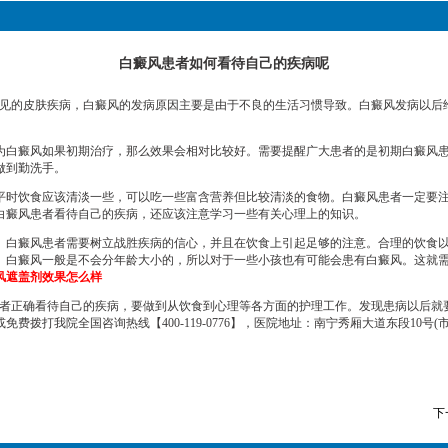
白癜风患者如何看待自己的疾病呢
的皮肤疾病，白癜风的发病原因主要是由于不良的生活习惯导致。白癜风发病以后
为白癜风如果初期治疗，那么效果会相对比较好。需要提醒广大患者的是初期白癜风
做到勤洗手。
时饮食应该清淡一些，可以吃一些富含营养但比较清淡的食物。白癜风患者一定要注
白癜风患者看待自己的疾病，还应该注意学习一些有关心理上的知识。
白癜风患者需要树立战胜疾病的信心，并且在饮食上引起足够的注意。合理的饮食以
。白癜风一般是不会分年龄大小的，所以对于一些小孩也有可能会患有白癜风。这就
风遮盖剂效果怎么样
正确看待自己的疾病，要做到从饮食到心理等各方面的护理工作。发现患病以后就
打我院全国咨询热线【400-119-0776】，医院地址：南宁秀厢大道东段10号(
下