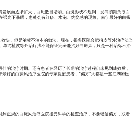
情发展而逐渐扩大，白斑数目增加。白斑形状不规则，发病初期为淡白
在强光下暴晒，患处会有红疹、水泡、灼烧感的现象。南宁最好的白癜
见效快，但是治标不治本的做法。现在，很多医院会把植皮等外治疗法当
，单纯植皮等外治疗法不能保证完全能治好白癜风，只是一种治标不治
最佳的治疗时期。还有患者在经历了长期的治疗过程仍未见到成效后，
宁最好的白癜风治疗医院的专家提醒患者，"偏方"大都是一些江湖游医
时到正规的白癜风治疗医院接受科学的检查治疗，不要轻信偏方，或者