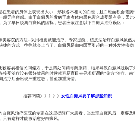
在患者的身体上表现出大小、形状各不相同的白斑，且白斑面积会随病
一般无痛痒感。由于白癜风的发病于患者体内黑色素合成受阻有关，因此
，为了早日脱离白癜风的困扰，患者应该注意以下白癜风治疗误区：
美容院的方法--采用植皮就能治疗。专家提醒，植皮法治疗白癜风虽然
快捷的方式，往往就会上当了。白癜风是由内因而引起的一种外发性疾病
较容易相信民间偏方，于是四处问药寻药服药，结果导致白癜风耽误了
接受治疗没有很好效果的时候就容易盲目去寻求所谓的“偏方”治疗。南
期治疗后会出现严重过敏，甚至加重病情。
推荐阅读》》》》》
女性白癜风要了解那些知识
的白癜风治疗医院的专家在这里提醒广大患者，当发现白癜风后一定要及
，只有这样才能够治愈好白癜风。