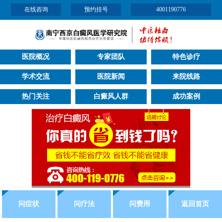
在线咨询
预约挂号
4001190776
医院概况
专家团队
特色诊疗
学术交流
医院新闻
来院线路
热门关注
白癜风人群
成功案例
问症状
问疗法
问费用
返回首页