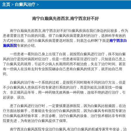
主页
>
白癜风治疗
>
南宁白巅疯先咨西京,南宁西京好不好
南宁白巅疯先咨西京,南宁西京好不好?白癜风疾病在我们身边的比较多，作为
患者需要注意下白斑的问题。得了白癜风疾病需要及时的治疗，选择科学有效的
方式对付白斑。治疗白癜风疾病需要选对医院，到底怎么样啊!下面是
南宁西京白
巅疯医院
专家的介绍。
一些患者一看到自己身上出现了白斑，就按照白癜风进行治疗，殊不知白癜
风的治疗是找对病因对症治疗，但是一些患者却盲目进行治疗，只知道自己患上
了白癜风见药就用，引起不少病人长期用药而不能治愈，失去了治疗时间。甚至
有一些病人在没有去到专业医院确诊自己患有白癜风的情况下，就开始自己用
药。
白癜风的治疗有一个系统的过程，是按照不同时期有不同的治疗方法，但是
不少白癜风病人患病后不找专家进行系统的治疗，而是到处乱治甚至找一些偏
方、非正规药品等等，用一种药物无效再换一种药物，连续不绝的进行治疗，引
起误诊、误治。
患了白癜风进行治疗时，一定要慎重选择医院，因为白癜风比较顽固，在治
疗方面比较棘手，尽量能去专业治疗白癜风的医院，因为白癜风专科医院专家治
疗白癜风临床经验丰富，并且诊断、治疗白癜风的设备、治疗技术都比非专科医
院要先进，为有效治疗白癜风提供了保障。
南宁西京白癜风医院专业治疗白癜风,有治疗白癜风的权威专家常年坐诊，治