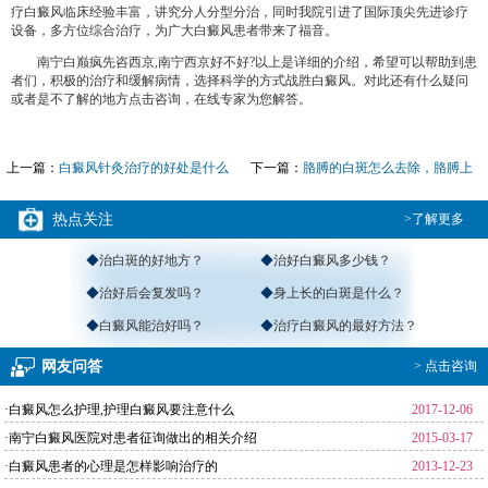
疗白癜风临床经验丰富，讲究分人分型分治，同时我院引进了国际顶尖先进诊疗
设备，多方位综合治疗，为广大白癜风患者带来了福音。
南宁白巅疯先咨西京,南宁西京好不好?以上是详细的介绍，希望可以帮助到患
者们，积极的治疗和缓解病情，选择科学的方式战胜白癜风。对此还有什么疑问
或者是不了解的地方点击咨询，在线专家为您解答。
上一篇：
白癜风针灸治疗的好处是什么
下一篇：
胳膊的白斑怎么去除，胳膊上
有白
热点关注
>了解更多
◆
治白斑的好地方？
◆
治好白癜风多少钱？
◆
治好后会复发吗？
◆
身上长的白斑是什么？
◆
白癜风能治好吗？
◆
治疗白癜风的最好方法？
网友问答
> 点击咨询
·白癜风怎么护理,护理白癜风要注意什么
2017-12-06
·南宁白癜风医院对患者征询做出的相关介绍
2015-03-17
·白癜风患者的心理是怎样影响治疗的
2013-12-23