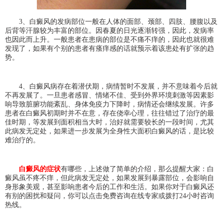
3、白癜风的发病部位一般在人体的面部、颈部、四肢、腰腹以及
后背等汗腺较为丰富的部位。因春夏的日光逐渐转强，因此，发病率
也因此而上升。一般患者在患病的部位是不痛不痒的，因此也就很难
发现了，如果有个别的患者有瘙痒感的话就预示着该患处有扩张的趋
势。
4、白癜风病存在着潜伏期，病情暂时不发展，并不意味着今后就
不再发展了。一旦患者感冒、情绪不佳、受到外界环境刺激等因素影
响导致脏腑功能紊乱、身体免疫力下降时，病情还会继续发展。许多
患者在白癜风初期时并不在意，存在侥幸心理，往往错过了治疗的最
佳时期，等发展到面积相当大时，治好就需要较长的一段时间，尤其
此病发无定处，如果进一步发展为全身性大面积白癜风的话，是比较
难治疗的。
白癜风的症状
有哪些，上述做了简单的介绍，那么提醒大家：白
癜风虽不疼不痒，但此病发无定处，如果发展到暴露部位，会影响自
身形象美观，甚至影响患者今后的工作和生活。如果你对于白癜风还
有别的困扰和疑问，你可以点击免费咨询在线专家或拨打24小时咨询
热线。