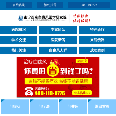
在线咨询
预约挂号
4001190776
医院概况
专家团队
特色诊疗
学术交流
医院新闻
来院线路
热门关注
白癜风人群
成功案例
问症状
问疗法
问费用
返回首页