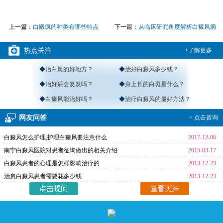
上一篇：
白殿疯的种类有哪些特点
下一篇：
从临床研究角度解析白癜风病
因
热点关注
>了解更多
◆
治白斑的好地方？
◆
治好白癜风多少钱？
◆
治好后会复发吗？
◆
身上长的白斑是什么？
◆
白癜风能治好吗？
◆
治疗白癜风的最好方法？
网友问答
> 点击咨询
·白癜风怎么护理,护理白癜风要注意什么
2017-12-06
·南宁白癜风医院对患者征询做出的相关介绍
2015-03-17
·白癜风患者的心理是怎样影响治疗的
2013-12-23
·治愈白癜风患者需要花多少钱
2013-12-23
返回首页
>
免费通话
>
查询路线