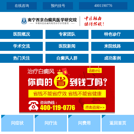
在线咨询
预约挂号
4001190776
医院概况
专家团队
特色诊疗
学术交流
医院新闻
来院线路
热门关注
白癜风人群
成功案例
问症状
问疗法
问费用
返回首页