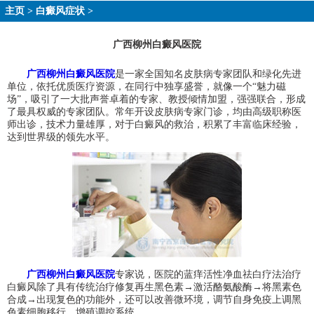
主页
>
白癜风症状
>
广西柳州白癜风医院
广西柳州白癜风医院
是一家全国知名皮肤病专家团队和绿化先进
单位，依托优质医疗资源，在同行中独享盛誉，就像一个“魅力磁
场”，吸引了一大批声誉卓着的专家、教授倾情加盟，强强联合，形成
了最具权威的专家团队。常年开设皮肤病专家门诊，均由高级职称医
师出诊，技术力量雄厚，对于白癜风的救治，积累了丰富临床经验，
达到世界级的领先水平。
广西柳州白癜风医院
专家说，医院的蓝痒活性净血祛白疗法治疗
白癜风除了具有传统治疗修复再生黑色素→激活酪氨酸酶→将黑素色
合成→出现复色的功能外，还可以改善微环境，调节自身免疫上调黑
色素细胞移行，增殖调控系统。