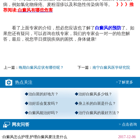
病，例如氯化物痤疮、麦粉湿疹以及和急性传染病等等。
》》》推
荐阅读;
白癜风有哪些危害
看了上面专家的介绍，想必您应该也了解了
白癜风的预防
了。如
果您还有疑问，可以咨询在线专家，我们的专家会一对一的给您解
答，最后，祝您早日摆脱疾病的困扰，身体健康!
上一篇：
晚期白癜风症状有哪些呢？
下一篇：
南宁白癜风医学研究院
热点关注
>了解更多
◆
治白斑的好地方？
◆
治好白癜风多少钱？
◆
治好后会复发吗？
◆
身上长的白斑是什么？
◆
白癜风能治好吗？
◆
治疗白癜风的最好方法？
网友问答
> 点击咨询
·白癜风怎么护理,护理白癜风要注意什么
2017-12-06