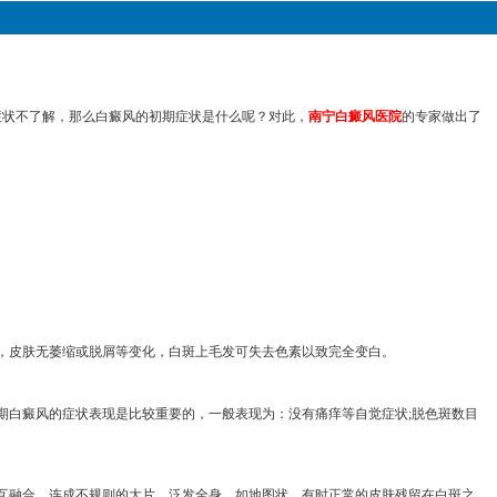
症状不了解，那么白癜风的初期症状是什么呢？对此，
南宁白癜风医院
的专家做出了
，皮肤无萎缩或脱屑等变化，白斑上毛发可失去色素以致完全变白。
期白癜风的症状表现是比较重要的，一般表现为：没有痛痒等自觉症状;脱色斑数目
互融合，连成不规则的大片，泛发全身，如地图状。有时正常的皮肤残留在白斑之