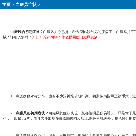
主页
>
白癜风症状
>
白癜风的初期症状？
白癜风如今已是一种大家比较常见的疾病了，白癜风并不
以下详细的解释：
》》》推荐阅读：
什么原因使白癜风发病
1、白斑多数对称分布，也有不少沿神经节段排列。初期多为指甲至钱币大，近
2、
白癜风的初期症状？
白癜风的症状表现一般都较明显容易辨认，只是对于最
少，一般仅1-2片，而且大多出现在暴露部位的皮肤上;除色素脱失外，脱色斑处
3、白斑数目或多或少，没有一定的规律，可局限于身体某部位或分布在某一神经