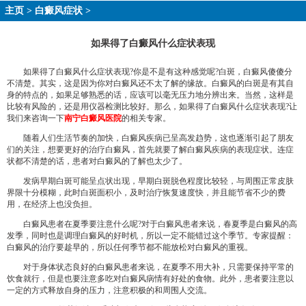
主页
>
白癜风症状
>
如果得了白癜风什么症状表现
如果得了白癜风什么症状表现?你是不是有这种感觉呢?白斑，白癜风傻傻分
不清楚。其实，这是因为你对白癜风还不太了解的缘故。白癜风的白斑是有其自
身的特点的，如果足够熟悉的话，应该可以毫无压力地分辨出来。当然，这样是
比较有风险的，还是用仪器检测比较好。那么，如果得了白癜风什么症状表现?让
我们来咨询一下
南宁白癜风医院
的相关专家。
随着人们生活节奏的加快，白癜风疾病已呈高发趋势，这也逐渐引起了朋友
们的关注，想要更好的治疗白癜风，首先就要了解白癜风疾病的表现症状。连症
状都不清楚的话，患者对白癜风的了解也太少了。
发病早期白斑可能呈点状出现，早期白斑脱色程度比较轻，与周围正常皮肤
界限十分模糊，此时白斑面积小，及时治疗恢复速度快，并且能节省不少的费
用，在经济上也没负担。
白癜风患者在夏季要注意什么呢?对于白癜风患者来说，春夏季是白癜风的高
发季，同时也是调理白癜风的好时机，所以一定不能错过这个季节。专家提醒：
白癜风的治疗要趁早的，所以任何季节都不能放松对白癜风的重视。
对于身体状态良好的白癜风患者来说，在夏季不用大补，只需要保持平常的
饮食就行，但是也要注意多吃对白癜风病情有好处的食物。此外，患者要注意以
一定的方式释放自身的压力，注意积极的和周围人交流。