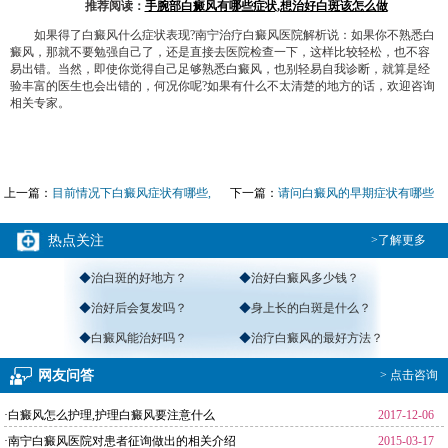
推荐阅读：
手腕部白癜风有哪些症状,想治好白斑该怎么做
如果得了白癜风什么症状表现?南宁治疗白癜风医院解析说：如果你不熟悉白
癜风，那就不要勉强自己了，还是直接去医院检查一下，这样比较轻松，也不容
易出错。当然，即使你觉得自己足够熟悉白癜风，也别轻易自我诊断，就算是经
验丰富的医生也会出错的，何况你呢?如果有什么不太清楚的地方的话，欢迎咨询
相关专家。
上一篇：
目前情况下白癜风症状有哪些,
下一篇：
请问白癜风的早期症状有哪些
儿
呢
热点关注
>了解更多
◆
治白斑的好地方？
◆
治好白癜风多少钱？
◆
治好后会复发吗？
◆
身上长的白斑是什么？
◆
白癜风能治好吗？
◆
治疗白癜风的最好方法？
网友问答
> 点击咨询
·白癜风怎么护理,护理白癜风要注意什么
2017-12-06
·南宁白癜风医院对患者征询做出的相关介绍
2015-03-17