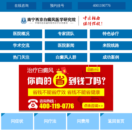
在线咨询
预约挂号
4001190776
医院概况
专家团队
特色诊疗
学术交流
医院新闻
来院线路
热门关注
白癜风人群
成功案例
问症状
问疗法
问费用
返回首页