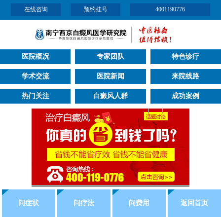
在线咨询
预约挂号
4001190776
医院概况
专家团队
特色诊疗
学术交流
医院新闻
来院线路
热门关注
白癜风人群
成功案例
问症状
问疗法
问费用
返回首页