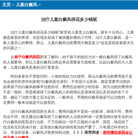
主页
>
儿童白癜风
>
治疗儿童白癜风得花多少钱呢
治疗儿童白癜风得花多少钱呢?家里有儿童患上白癜风，家长十分伤心。儿童
都是家里的希望，但是现在却成了被病魔折磨的小可怜。治疗儿童白癜风，是一
家人最关心的事情。那么，儿童白癜风治愈费用大概是多少?这也是很多家庭关注
的问题之一。
从
南宁白癜风医院
那里了解到：由于孩子的抵抗力比一般白癜风得了白癜风
的人都要弱，所以儿童白癜风治愈起来还需要多方面检查。比起白癜风的大人患
者，儿童白癜风患者的治疗更复杂。
特别多家长不禁疑问到，小孩的抵抗力比较弱，那么白癜风治愈费用是不是
也会相对的贵特别多呢?白癜风医生讲到，不管是什么疾病，都是需要早治愈的，
如果孩子的白癜风能够早治愈的话，费用也会相对少特别多，因为治愈的费用并
不是一致的，而是根据得了白癜风的人的病情以及身体状况以及其他的各个方
面，确定了治愈方案之后决定的，一般来说，早期的白癜风都是可以治愈的，而
且费用一般来说都是可以接受的。
治疗白癜风的医院医生表示，费用问题并不是统一的标准，病情不同，费用
也会不同，医生建议白癜风得了白癜风的人治愈的时候一定要选择比较专业的治
疗白癜风的医院进行治愈，千万别相信一些不正规的小诊所，医院，钱花掉了，
也没有见到具体疗效，反而使白癜风的病情更加的严重了。只有通过科学的方
法，专业的设备，白癜风才能更快的治愈。
》》》推荐阅读：
都有哪些原因会让
孩子患上白癜风