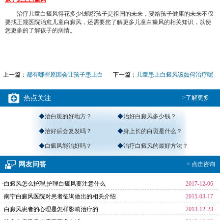
治疗儿童白癜风得花多少钱呢?孩子是祖国的未来，要给孩子健康的未来不仅
要找正规医院治愈儿童白癜风，还需要您了解更多儿童白癜风的相关知识，以便
您更多的了解孩子的病情。
上一篇：
都有哪些原因会让孩子患上白
下一篇：
儿童患上白癜风该如何治疗呢
癜风
热点关注
>了解更多
◆
治白斑的好地方？
◆
治好白癜风多少钱？
◆
治好后会复发吗？
◆
身上长的白斑是什么？
◆
白癜风能治好吗？
◆
治疗白癜风的最好方法？
网友问答
> 点击咨询
·白癜风怎么护理,护理白癜风要注意什么
2017-12-06
·南宁白癜风医院对患者征询做出的相关介绍
2015-03-17
·白癜风患者的心理是怎样影响治疗的
2013-12-23