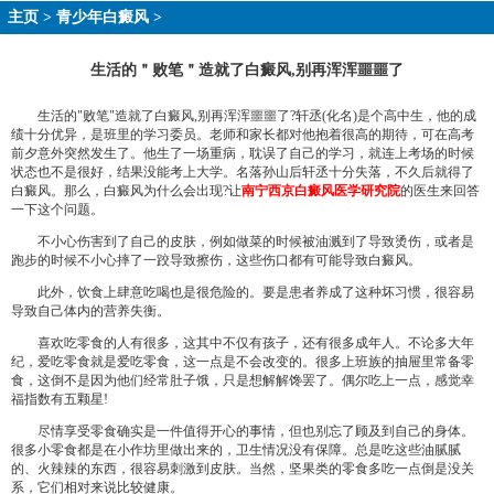
主页
>
青少年白癜风
>
生活的＂败笔＂造就了白癜风,别再浑浑噩噩了
生活的"败笔"造就了白癜风,别再浑浑噩噩了?轩丞(化名)是个高中生，他的成
绩十分优异，是班里的学习委员。老师和家长都对他抱着很高的期待，可在高考
前夕意外突然发生了。他生了一场重病，耽误了自己的学习，就连上考场的时候
状态也不是很好，结果没能考上大学。名落孙山后轩丞十分失落，不久后就得了
白癜风。那么，白癜风为什么会出现?让
南宁西京白癜风医学研究院
的医生来回答
一下这个问题。
不小心伤害到了自己的皮肤，例如做菜的时候被油溅到了导致烫伤，或者是
跑步的时候不小心摔了一跤导致擦伤，这些伤口都有可能导致白癜风。
此外，饮食上肆意吃喝也是很危险的。要是患者养成了这种坏习惯，很容易
导致自己体内的营养失衡。
喜欢吃零食的人有很多，这其中不仅有孩子，还有很多成年人。不论多大年
纪，爱吃零食就是爱吃零食，这一点是不会改变的。很多上班族的抽屉里常备零
食，这倒不是因为他们经常肚子饿，只是想解解馋罢了。偶尔吃上一点，感觉幸
福指数有五颗星!
尽情享受零食确实是一件值得开心的事情，但也别忘了顾及到自己的身体。
很多小零食都是在小作坊里做出来的，卫生情况没有保障。总是吃这些油腻腻
的、火辣辣的东西，很容易刺激到皮肤。当然，坚果类的零食多吃一点倒是没关
系，它们相对来说比较健康。