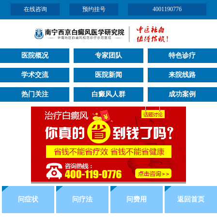
在线咨询
预约挂号
4001190776
医院概况
专家团队
特色诊疗
学术交流
医院新闻
来院线路
热门关注
白癜风人群
成功案例
问症状
问疗法
问费用
返回首页