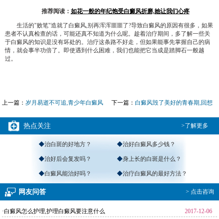
推荐阅读：
如花一般的年纪饱受白癜风折磨,她让我们心疼
生活的"败笔"造就了白癜风,别再浑浑噩噩了?导致白癜风的原因有很多，如果
患者不认真检查的话，可能还真不知道为什么呢。趁着治疗期间，多了解一些关
于白癜风的知识是没有坏处的。治疗这条路不好走，但如果能事先掌握自己的病
情，就会事半功倍了。即使遇到什么困难，我们也能把它当成是踏脚石一般越
过。
上一篇：
岁月易逝不可追,青少年白癜风
下一篇：
白癜风毁了美好的青春期,回想
饮
过
热点关注
>了解更多
◆
治白斑的好地方？
◆
治好白癜风多少钱？
◆
治好后会复发吗？
◆
身上长的白斑是什么？
◆
白癜风能治好吗？
◆
治疗白癜风的最好方法？
网友问答
> 点击咨询
·白癜风怎么护理,护理白癜风要注意什么
2017-12-06