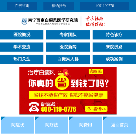
在线咨询
预约挂号
4001190776
医院概况
专家团队
特色诊疗
学术交流
医院新闻
来院线路
热门关注
白癜风人群
成功案例
问症状
问疗法
问费用
返回首页