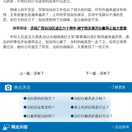
儿的呆，不明白自己写这些到底有什么意义。
情绪上的不安定，导致知佳的工作也出了很大的问题。对写作越来越没有热
情，文章质量也是越来越差了。上司经常找知佳谈话，言语中流露出不满的意
思。在巨大的压力下，知佳突然得了白颠疯，这让她很是不安。
推荐阅读：
庆祝广西自治区成立六十周年,南宁西京展开白癜风公益大普查
年轻人总是活力满满,别让白颠疯疯狂大笑?眼看着白斑扩散得越来越厉害，身
边的同事也开始避而远之。知佳伤心极了，当时的她真想一走了之。在和父母商
量过后，她向公司递交了辞呈。治好白颠疯后，又重新找了一份工作。
上一篇：没有了
下一篇：没有了
热点关注
>了解更多
◆
治白斑的好地方？
◆
治好白癜风多少钱？
◆
治好后会复发吗？
◆
身上长的白斑是什么？
◆
白癜风能治好吗？
◆
治疗白癜风的最好方法？
网友问答
> 点击咨询