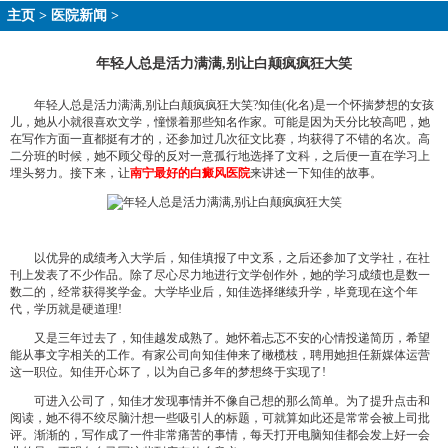
主页
>
医院新闻
>
年轻人总是活力满满,别让白颠疯疯狂大笑
年轻人总是活力满满,别让白颠疯疯狂大笑?知佳(化名)是一个怀揣梦想的女孩
儿，她从小就很喜欢文学，憧憬着那些知名作家。可能是因为天分比较高吧，她
在写作方面一直都挺有才的，还参加过几次征文比赛，均获得了不错的名次。高
二分班的时候，她不顾父母的反对一意孤行地选择了文科，之后便一直在学习上
埋头努力。接下来，让
南宁最好的白癜风医院
来讲述一下知佳的故事。
以优异的成绩考入大学后，知佳填报了中文系，之后还参加了文学社，在社
刊上发表了不少作品。除了尽心尽力地进行文学创作外，她的学习成绩也是数一
数二的，经常获得奖学金。大学毕业后，知佳选择继续升学，毕竟现在这个年
代，学历就是硬道理!
又是三年过去了，知佳越发成熟了。她怀着忐忑不安的心情投递简历，希望
能从事文字相关的工作。有家公司向知佳伸来了橄榄枝，聘用她担任新媒体运营
这一职位。知佳开心坏了，以为自己多年的梦想终于实现了!
可进入公司了，知佳才发现事情并不像自己想的那么简单。为了提升点击和
阅读，她不得不绞尽脑汁想一些吸引人的标题，可就算如此还是常常会被上司批
评。渐渐的，写作成了一件非常痛苦的事情，每天打开电脑知佳都会发上好一会